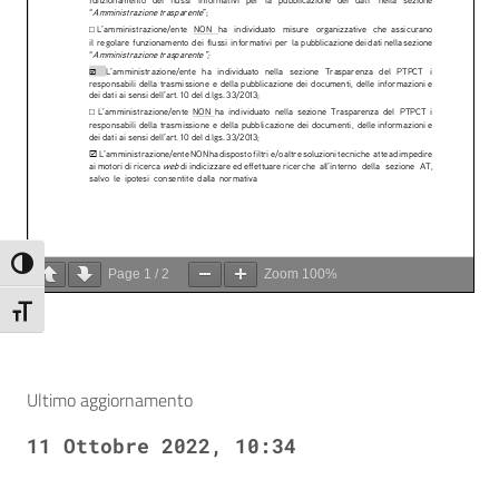
Attiva/disattiva alto contrasto
Page
1
/
2
Zoom
100%
Attiva/disattiva dimensione testo
Ultimo aggiornamento
11 Ottobre 2022, 10:34