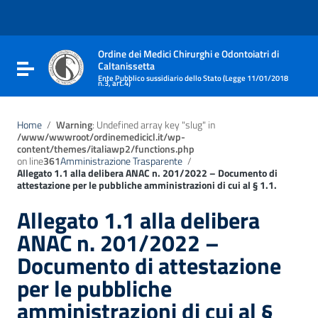
Vai ai contenuti
Vai al menu di navigazione
Vai al footer
Ordine dei Medici Chirurghi e Odontoiatri di
Caltanissetta
Attiva / disattiva la navigazione
Ente Pubblico sussidiario dello Stato (Legge 11/01/2018
n.3, art.4)
Home
/
Warning
: Undefined array key "slug" in
/www/wwwroot/ordinemedicicl.it/wp-
content/themes/italiawp2/functions.php
on line
361
Amministrazione Trasparente
/
Allegato 1.1 alla delibera ANAC n. 201/2022 – Documento di
attestazione per le pubbliche amministrazioni di cui al § 1.1.
Allegato 1.1 alla delibera
ANAC n. 201/2022 –
Documento di attestazione
per le pubbliche
amministrazioni di cui al §