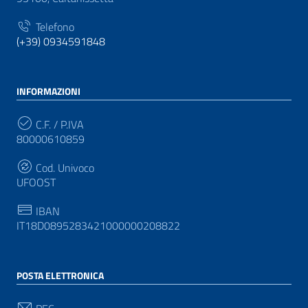
Telefono
(+39) 0934591848
INFORMAZIONI
C.F. / P.IVA
80000610859
Cod. Univoco
UFOOST
IBAN
IT18D0895283421000000208822
POSTA ELETTRONICA