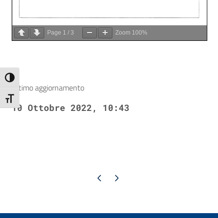
Page
1
/
3
Zoom
100%
Attiva/disattiva alto contrasto
Ultimo aggiornamento
Attiva/disattiva dimensione testo
10 Ottobre 2022, 10:43
Pagina precedente
Pagina successiva