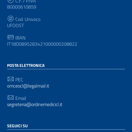
C.F. / P.IVA
80000610859
Cod. Univoco
UFOOST
IBAN
IT18D0895283421000000208822
POSTA ELETTRONICA
PEC
omceocl@legalmail.it
Email
segreteria@ordinemedicicl.it
SEGUICI SU