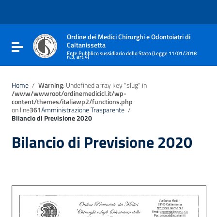
Vai ai contenuti
Vai al menu di navigazione
Vai al footer
Ordine dei Medici Chirurghi e Odontoiatri di
Caltanissetta
Attiva / disattiva la navigazione
Ente Pubblico sussidiario dello Stato (Legge 11/01/2018
n.3, art.4)
Home
/
Warning
: Undefined array key "slug" in
/www/wwwroot/ordinemedicicl.it/wp-
content/themes/italiawp2/functions.php
on line
361
Amministrazione Trasparente
/
Bilancio di Previsione 2020
Bilancio di Previsione 2020