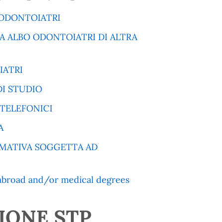
 ODONTOIATRI
A ALBO ODONTOIATRI DI ALTRA
IATRI
I STUDIO
TELEFONICI
A
RMATIVA SOGGETTA AD
m abroad and/or medical degrees
IONE STP