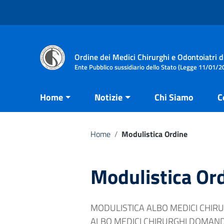
Vai ai contenuti
Vai al menu di navigazione
Vai al footer
Ordine dei Medici Chirurghi e Odontoiatri d
Ente Pubblico sussidiario dello Stato (Legge 11/01/20
Home
Notizie
Chi Siamo
C
Home
/
Modulistica Ordine
Modulistica Or
MODULISTICA ALBO MEDICI CHIR
ALBO MEDICI CHIRURGHI DOMAND