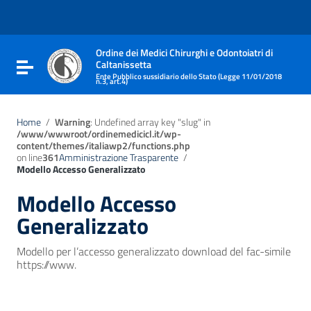
Vai ai contenuti
Vai al menu di navigazione
Vai al footer
Ordine dei Medici Chirurghi e Odontoiatri di
Caltanissetta
Attiva / disattiva la navigazione
Ente Pubblico sussidiario dello Stato (Legge 11/01/2018
n.3, art.4)
Home
/
Warning
: Undefined array key "slug" in
/www/wwwroot/ordinemedicicl.it/wp-
content/themes/italiawp2/functions.php
on line
361
Amministrazione Trasparente
/
Modello Accesso Generalizzato
Modello Accesso
Generalizzato
Modello per l’accesso generalizzato download del fac-simile
https://www.