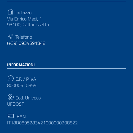
Indirizzo
Via Enrico Medi, 1
93100, Caltanissetta
Telefono
(+39) 0934591848
INFORMAZIONI
C.F. / P.IVA
80000610859
Cod. Univoco
UFOOST
IBAN
IT18D0895283421000000208822