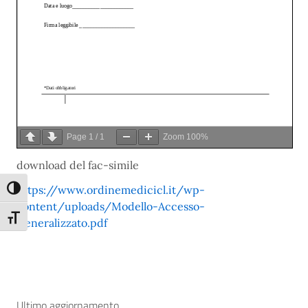
Page
1
/
1
Zoom
100%
download del fac-simile
https://www.ordinemedicicl.it/wp-
Attiva/disattiva alto contrasto
content/uploads/Modello-Accesso-
Attiva/disattiva dimensione testo
Generalizzato.pdf
Ultimo aggiornamento