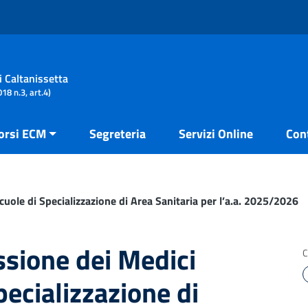
i Caltanissetta
18 n.3, art.4)
orsi ECM
Segreteria
Servizi Online
Con
uole di Specializzazione di Area Sanitaria per l’a.a. 2025/2026
sione dei Medici
C
pecializzazione di