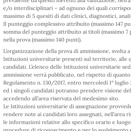
prevalente da quesiti inerenti alla valutazione, nell
e/o interdisciplinari – ad ognuno dei quali corris
massimo di 5 quesiti di dati clinici, diagnostici, anal
Il punteggio complessivo attribuito (massimo 147 punti
somma del punteggio attribuito ai titoli (massimo 7
nella prova (massimo 140 punti).
L’organizzazione della prova di ammissione, svolta a 
Istituzioni universitarie presenti sul territorio, alle 
candidati. L’elenco delle Istituzioni universitarie se
ammissione verrà pubblicato, nel rispetto di quanto 
Regolamento n. 130/2017, entro mercoledì 1° luglio 2
ed i singoli candidati potranno prendere visione del
accedendo all’area riservata del medesimo sito.
Le Istituzioni universitarie di assegnazione provved
rendere note ai candidati loro assegnati, nell’area ri
le informazioni relative allo specifico orario e luog
procedure di riconoscimento e per lo svolgimento d