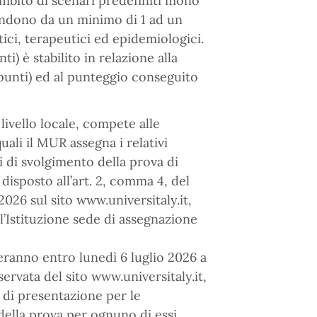
’ambito di scenari predefiniti mono
pondono da un minimo di 1 ad un
itici, terapeutici ed epidemiologici.
) è stabilito in relazione alla
 punti) ed al punteggio conseguito
livello locale, compete alle
quali il MUR assegna i relativi
di di svolgimento della prova di
disposto all’art. 2, comma 4, del
026 sul sito www.universitaly.it,
l’Istituzione sede di assegnazione
eranno entro lunedì 6 luglio 2026 a
servata del sito www.universitaly.it,
o di presentazione per le
ella prova per ognuno di essi.