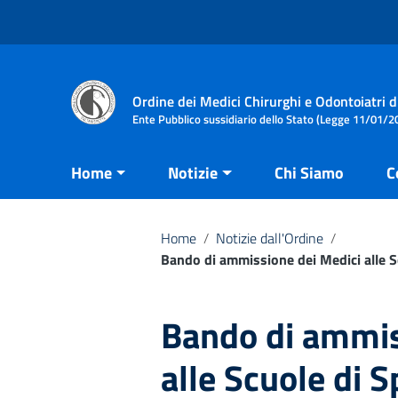
Vai ai contenuti
Vai al menu di navigazione
Vai al footer
Ordine dei Medici Chirurghi e Odontoiatri d
Ente Pubblico sussidiario dello Stato (Legge 11/01/20
Home
Notizie
Chi Siamo
C
Home
/
Notizie dall'Ordine
/
Bando di ammissione dei Medici alle Sc
Bando di ammis
alle Scuole di S