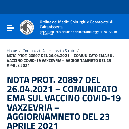
Vai ai contenuti
Vai al menu di navigazione
Vai al footer
Ordine dei Medici Chirurghi e Odontoiatri di
Caltanissetta
Attiva / disattiva la navigazione
Ente Pubblico sussidiario dello Stato (Legge 11/01/2018
n.3, art.4)
Home
/
Comunicati Assessorato Salute
/
NOTA PROT. 20897 DEL 26.04.2021 – COMUNICATO EMA SUL
VACCINO COVID-19 VAXZEVRIA – AGGIORNAMNETO DEL 23
APRILE 2021
NOTA PROT. 20897 DEL
26.04.2021 – COMUNICATO
EMA SUL VACCINO COVID-19
VAXZEVRIA –
AGGIORNAMNETO DEL 23
APRILE 2021