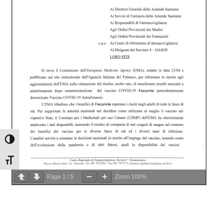
Attiva/disattiva alto contrasto
Attiva/disattiva dimensione testo
Page
1
/
5
Zoom
100%