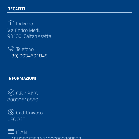
RECAPITI
Indirizzo
Via Enrico Medi, 1
93100, Caltanissetta
Telefono
(+39) 0934591848
INFORMAZIONI
C.F. / P.IVA
80000610859
Cod. Univoco
UFOOST
IBAN
IT18D0895283421000000208822