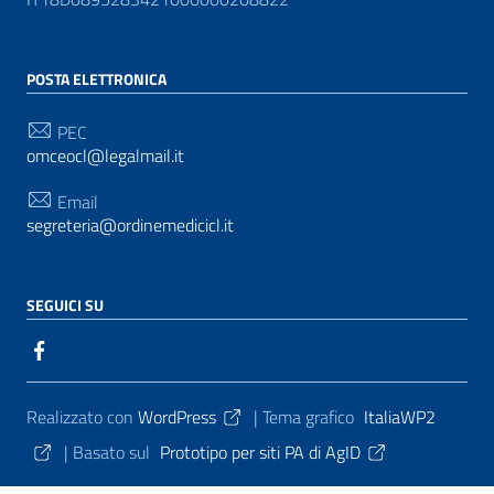
POSTA ELETTRONICA
PEC
omceocl@legalmail.it
Email
segreteria@ordinemedicicl.it
SEGUICI SU
Sezione Link Utili
Realizzato con
WordPress
|
Tema grafico
ItaliaWP2
| Basato sul
Prototipo per siti PA di AgID