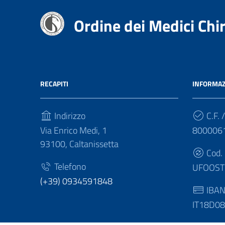
Ordine dei Medici Chir
RECAPITI
INFORMAZ
Indirizzo
C.F. /
Via Enrico Medi, 1
800006
93100, Caltanissetta
Cod.
Telefono
UFOOST
(+39) 0934591848
IBA
IT18D0