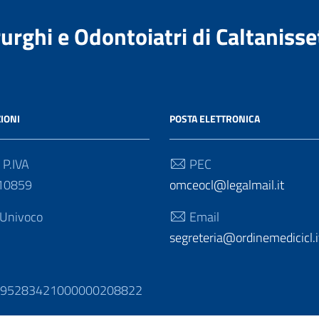
urghi e Odontoiatri di Caltanisse
IONI
POSTA ELETTRONICA
 P.IVA
PEC
10859
omceocl@legalmail.it
 Univoco
Email
segreteria@ordinemedicicl.i
N
895283421000000208822