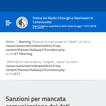
Vai ai contenuti
Vai al menu di navigazione
Vai al footer
Ordine dei Medici Chirurghi e Odontoiatri di
Caltanissetta
Attiva / disattiva la navigazione
Ente Pubblico sussidiario dello Stato (Legge 11/01/2018
n.3, art.4)
Home
/
Warning
: Attempt to read property "labels" on null in
/www/wwwroot/ordinemedicicl.it/wp-
content/themes/italiawp2/functions.php
on line
371
Warning
: Attempt to read property "singular_name" on null in
/www/wwwroot/ordinemedicicl.it/wp-
content/themes/italiawp2/functions.php
on line
371
Sanzioni per mancata