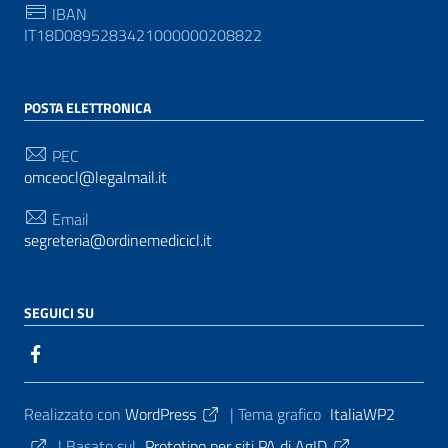
IBAN
IT18D0895283421000000208822
POSTA ELETTRONICA
PEC
omceocl@legalmail.it
Email
segreteria@ordinemedicicl.it
SEGUICI SU
Sezione Link Utili
Realizzato con
WordPress
|
Tema grafico
ItaliaWP2
| Basato sul
Prototipo per siti PA di AgID