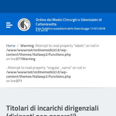
Vai ai contenuti
Vai al menu di navigazione
Vai al footer
Ordine dei Medici Chirurghi e Odontoiatri di
Caltanissetta
Attiva / disattiva la navigazione
Ente Pubblico sussidiario dello Stato (Legge 11/01/2018
n.3, art.4)
Home
/
Warning
: Attempt to read property "labels" on null in
/www/wwwroot/ordinemedicicl.it/wp-
content/themes/italiawp2/functions.php
on line
371
Warning
: Attempt to read property "singular_name" on null in
/www/wwwroot/ordinemedicicl.it/wp-
content/themes/italiawp2/functions.php
on line
371
Titolari di incarichi dirigenziali