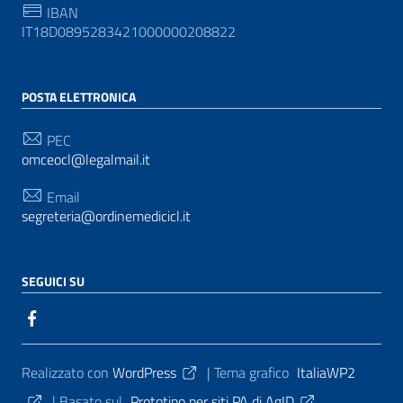
IBAN
IT18D0895283421000000208822
POSTA ELETTRONICA
PEC
omceocl@legalmail.it
Email
segreteria@ordinemedicicl.it
SEGUICI SU
Sezione Link Utili
Realizzato con
WordPress
|
Tema grafico
ItaliaWP2
| Basato sul
Prototipo per siti PA di AgID