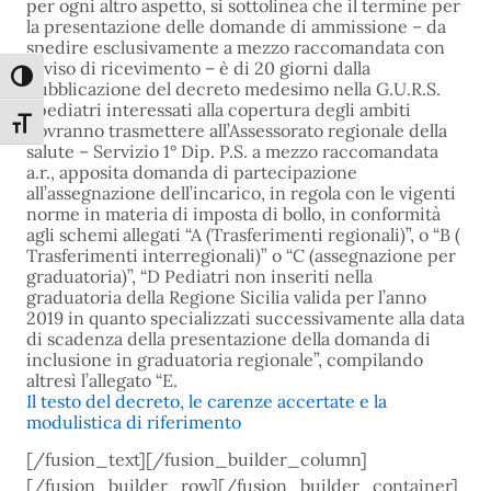
per ogni altro aspetto, si sottolinea che il termine per
la presentazione delle domande di ammissione – da
spedire esclusivamente a mezzo raccomandata con
avviso di ricevimento – è di 20 giorni dalla
Attiva/disattiva alto contrasto
pubblicazione del decreto medesimo nella G.U.R.S.
I pediatri interessati alla copertura degli ambiti
Attiva/disattiva dimensione testo
dovranno trasmettere all’Assessorato regionale della
salute – Servizio 1° Dip. P.S. a mezzo raccomandata
a.r., apposita domanda di partecipazione
all’assegnazione dell’incarico, in regola con le vigenti
norme in materia di imposta di bollo, in conformità
agli schemi allegati “A (Trasferimenti regionali)”, o “B (
Trasferimenti interregionali)” o “C (assegnazione per
graduatoria)”, “D Pediatri non inseriti nella
graduatoria della Regione Sicilia valida per l’anno
2019 in quanto specializzati successivamente alla data
di scadenza della presentazione della domanda di
inclusione in graduatoria regionale”, compilando
altresì l’allegato “E.
Il testo del decreto, le carenze accertate e la
modulistica di riferimento
[/fusion_text][/fusion_builder_column]
[/fusion_builder_row][/fusion_builder_container]