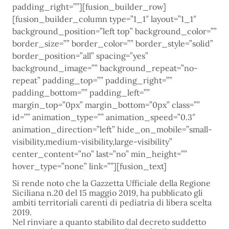
padding_right=””][fusion_builder_row]
[fusion_builder_column type=”1_1″ layout=”1_1″
background_position=”left top” background_color=””
border_size=”” border_color=”” border_style=”solid”
border_position=”all” spacing=”yes”
background_image=”” background_repeat=”no-
repeat” padding_top=”” padding_right=””
padding_bottom=”” padding_left=””
margin_top=”0px” margin_bottom=”0px” class=””
id=”” animation_type=”” animation_speed=”0.3″
animation_direction=”left” hide_on_mobile=”small-
visibility,medium-visibility,large-visibility”
center_content=”no” last=”no” min_height=””
hover_type=”none” link=””][fusion_text]
Si rende noto che la Gazzetta Ufficiale della Regione
Siciliana n.20 del 15 maggio 2019, ha pubblicato gli
ambiti territoriali carenti di pediatria di libera scelta
2019.
Nel rinviare a quanto stabilito dal decreto suddetto