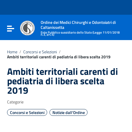
Vai ai contenuti
Vai al menu di navigazione
Vai al footer
Ordine dei Medici Chirurghi e Odontoiatri di
Caltanissetta
Attiva / disattiva la navigazione
Ente Pubblico sussidiario dello Stato (Legge 11/01/2018
n.3, art.4)
Home
/
Concorsi e Selezioni
/
Ambiti territoriali carenti di pediatria di libera scelta 2019
Ambiti territoriali carenti di
pediatria di libera scelta
2019
Categorie
Concorsi e Selezioni
Notizie dall'Ordine