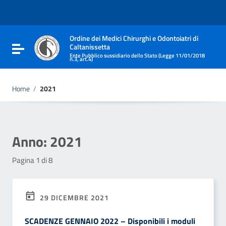
Vai ai contenuti
Vai al menu di navigazione
Vai al footer
Ordine dei Medici Chirurghi e Odontoiatri di
Caltanissetta
Attiva / disattiva la navigazione
Ente Pubblico sussidiario dello Stato (Legge 11/01/2018
n.3, art.4)
Home
/
2021
Anno:
2021
Pagina 1 di 8
29 DICEMBRE 2021
SCADENZE GENNAIO 2022 – Disponibili i moduli