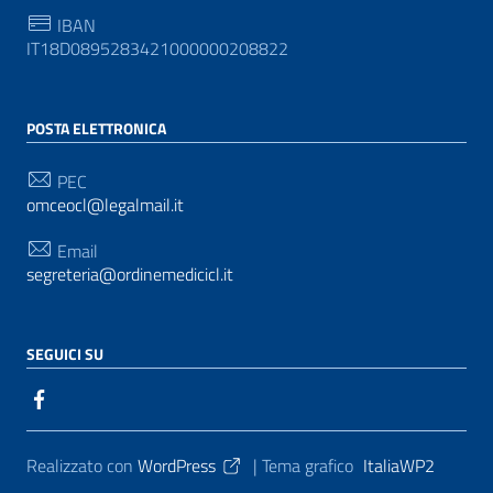
IBAN
IT18D0895283421000000208822
POSTA ELETTRONICA
PEC
omceocl@legalmail.it
Email
segreteria@ordinemedicicl.it
SEGUICI SU
Sezione Link Utili
Realizzato con
WordPress
|
Tema grafico
ItaliaWP2